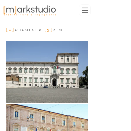
[c]
oncorsi e
[g]
are